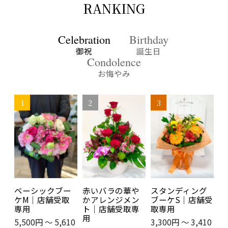
RANKING
Celebration
Birthday
御祝
誕生日
Condolence
お悔やみ
ベーシックブー
ベーシックブー
お悔やみスタン
赤いバラの華や
ベーシックアレ
お悔やみ花束S｜
スタンディング
スタンディング
ユリのお悔やみ
ケM｜店舗受取
ケM｜店舗受取
ダード｜店舗受
かアレンジメン
ンジM｜店舗受
店舗受取専用
ブーケS｜店舗受
ブーケS｜店舗受
アレンジメント
専用
専用
取専用
ト｜店舗受取専
取専用
取専用
取専用
｜店舗受取専用
3,300円 ～ 3,410
用
5,500円 ～ 5,610
5,500円 ～ 5,610
5,500円 ～ 5,610
3,300円 ～ 3,410
円
3,300円 ～ 3,410
3,300円 ～ 3,410
7,700円 ～ 7,810