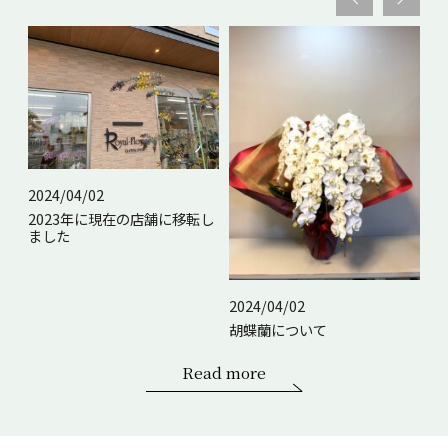
2024/04/02
2023年に現在の店舗に移転し
ました
2024/04/02
20
胡蝶蘭について
配
Read more