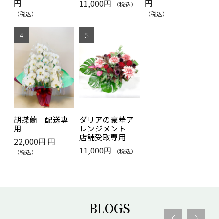
円
円
円
円
円
円
円
11,000円
（税込）
（税込）
（税込）
（税込）
（税込）
（税込）
（税込）
（税込）
（税込）
胡蝶蘭｜配送専
小鳥のプリザー
ヨーロピアンフ
ダリアの豪華ア
カスミソウブー
フューネラルア
用
ブドフラワー|店
ューネラル｜店
レンジメント｜
ケ｜店舗受取専
レンジプレミア
舗受取専用
舗受取専用
店舗受取専用
用
ム｜店舗受取専
22,000円 円
用
4,400円 ～ 4,510
11,000円 ～
4,400円 ～ 4,510
11,000円
（税込）
（税込）
円
11,110円
円
16,500円
（税込）
（税込）
（税込）
（税込）
BLOGS